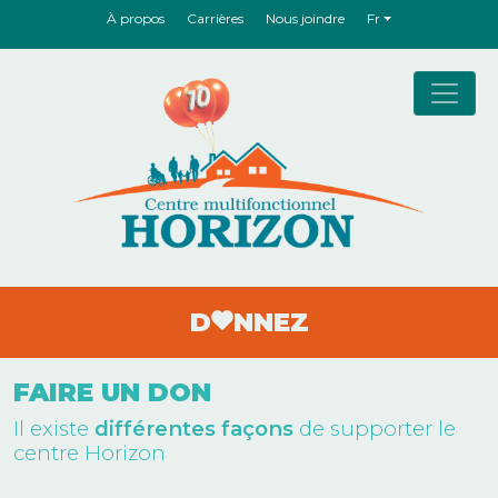
À propos
Carrières
Nous joindre
Fr
Navigation principale
D
NNEZ
FAIRE UN DON
Il existe
différentes façons
de supporter le
centre Horizon