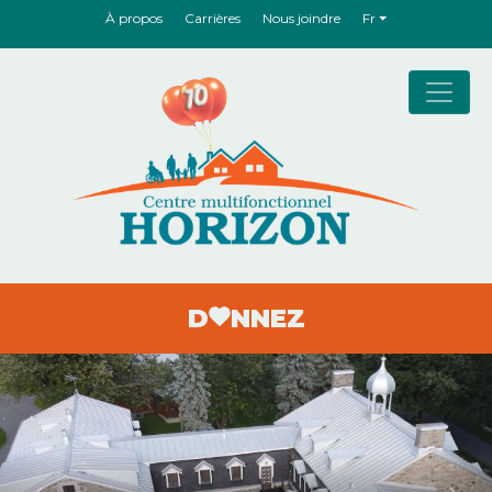
À propos
Carrières
Nous joindre
Fr
D
NNEZ