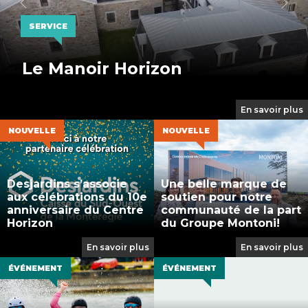
Previous
Nex
SERVICE
Le Manoir Horizon
En savoir plus
NOUVELLE
NOUVELLE
Desjardins s’associe
Une belle marque de
aux célébrations du 10e
soutien pour notre
anniversaire du Centre
communauté de la part
Horizon
du Groupe Montoni!
En savoir plus
En savoir plus
ÉVÉNEMENT
ÉVÉNEMENT