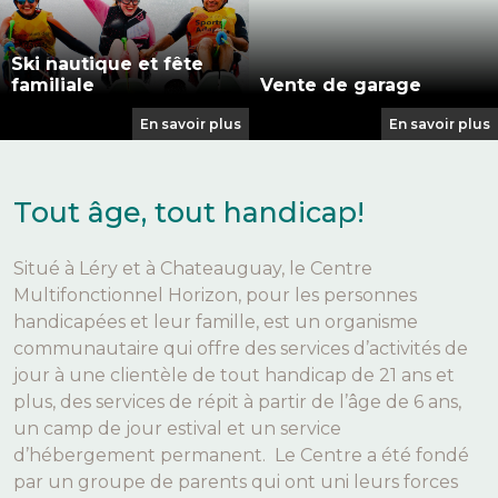
Ski nautique et fête
familiale
Vente de garage
En savoir plus
En savoir plus
Tout âge, tout handicap!
Situé à Léry et à Chateauguay, le Centre
Multifonctionnel Horizon, pour les personnes
handicapées et leur famille, est un organisme
communautaire qui offre des services d’activités de
jour à une clientèle de tout handicap de 21 ans et
plus, des services de répit à partir de l’âge de 6 ans,
un camp de jour estival et un service
d’hébergement permanent. Le Centre a été fondé
par un groupe de parents qui ont uni leurs forces